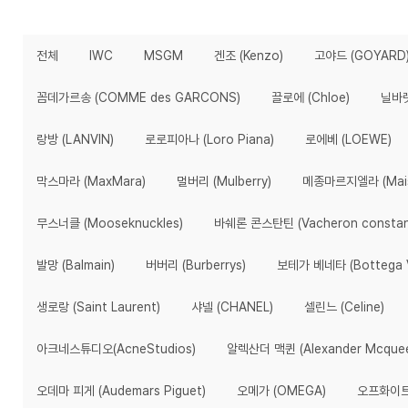
전체
IWC
MSGM
겐조 (Kenzo)
고야드 (GOYARD
꼼데가르송 (COMME des GARCONS)
끌로에 (Chloe)
닐바렛 
랑방 (LANVIN)
로로피아나 (Loro Piana)
로에베 (LOEWE)
막스마라 (MaxMara)
멀버리 (Mulberry)
메종마르지엘라 (Maiso
무스너클 (Mooseknuckles)
바쉐론 콘스탄틴 (Vacheron constan
발망 (Balmain)
버버리 (Burberrys)
보테가 베네타 (Bottega V
생로랑 (Saint Laurent)
샤넬 (CHANEL)
셀린느 (Celine)
아크네스튜디오(AcneStudios)
알렉산더 맥퀸 (Alexander Mcque
오데마 피게 (Audemars Piguet)
오메가 (OMEGA)
오프화이트(