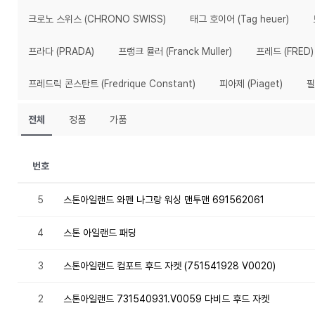
크로노 스위스 (CHRONO SWISS)
태그 호이어 (Tag heuer)
프라다 (PRADA)
프랭크 뮬러 (Franck Muller)
프레드 (FRED)
프레드릭 콘스탄트 (Fredrique Constant)
피아제 (Piaget)
필
전체
정품
가품
번호
5
스톤아일랜드 와펜 나그랑 워싱 맨투맨 691562061
4
스톤 아일랜드 패딩
3
스톤아일랜드 컴포트 후드 자켓 (751541928 V0020)
2
스톤아일랜드 731540931.V0059 다비드 후드 자켓