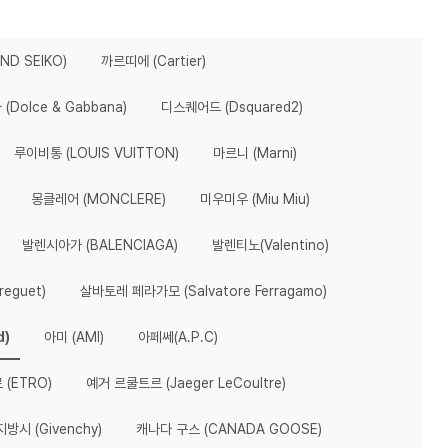
D SEIKO)
까르띠에 (Cartier)
Dolce & Gabbana)
디스퀘어드 (Dsquared2)
루이비통 (LOUIS VUITTON)
마르니 (Marni)
몽클레어 (MONCLERE)
미우미우 (Miu Miu)
발렌시아가 (BALENCIAGA)
발렌티노(Valentino)
eguet)
살바토레 페라가모 (Salvatore Ferragamo)
d)
아미 (AMI)
아페쎄(A.P.C)
 (ETRO)
예거 르쿨트르 (Jaeger LeCoultre)
지방시 (Givenchy)
캐나다 구스 (CANADA GOOSE)