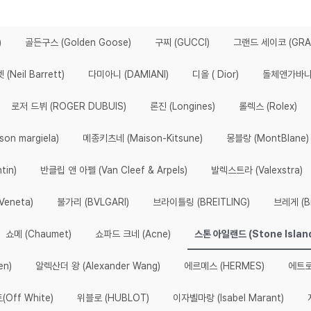
)
골든구스 (Golden Goose)
구찌 (GUCCI)
그랜드 세이코 (GRAN
(Neil Barrett)
다미아니 (DAMIANI)
디올 ( Dior)
돌체앤가바나 (
로저 드뷔 (ROGER DUBUIS)
론진 (Longines)
롤렉스 (Rolex)
n margiela)
메종키츠네 (Maison-Kitsune)
몽블랑 (MontBlane)
tin)
반클립 앤 아펠 (Van Cleef & Arpels)
발렉스트라 (Valexstra)
eneta)
불가리 (BVLGARI)
브라이틀링 (BREITLING)
브레게 (Br
쇼메 (Chaumet)
쇼파드 크네 (Acne)
스톤 아일랜드 (Stone Islan
en)
알렉산더 왕 (Alexander Wang)
에르메스 (HERMES)
에트로
Off White)
위블로 (HUBLOT)
이자벨마랑 (Isabel Marant)