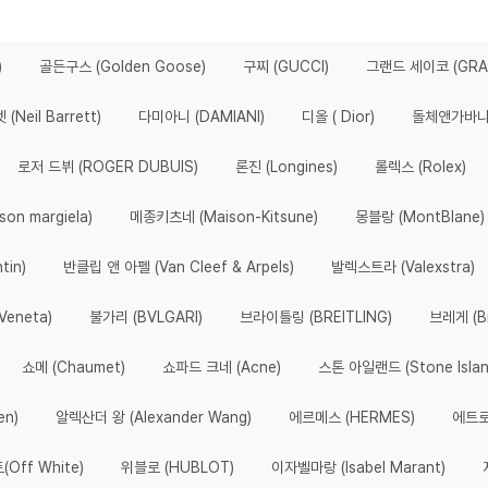
)
골든구스 (Golden Goose)
구찌 (GUCCI)
그랜드 세이코 (GRAN
(Neil Barrett)
다미아니 (DAMIANI)
디올 ( Dior)
돌체앤가바나 (
로저 드뷔 (ROGER DUBUIS)
론진 (Longines)
롤렉스 (Rolex)
n margiela)
메종키츠네 (Maison-Kitsune)
몽블랑 (MontBlane)
tin)
반클립 앤 아펠 (Van Cleef & Arpels)
발렉스트라 (Valexstra)
eneta)
불가리 (BVLGARI)
브라이틀링 (BREITLING)
브레게 (Br
쇼메 (Chaumet)
쇼파드 크네 (Acne)
스톤 아일랜드 (Stone Islan
en)
알렉산더 왕 (Alexander Wang)
에르메스 (HERMES)
에트로
Off White)
위블로 (HUBLOT)
이자벨마랑 (Isabel Marant)