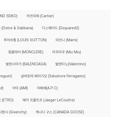
D SEIKO)
까르띠에 (Cartier)
Dolce & Gabbana)
디스퀘어드 (Dsquared2)
루이비통 (LOUIS VUITTON)
마르니 (Marni)
몽클레어 (MONCLERE)
미우미우 (Miu Miu)
발렌시아가 (BALENCIAGA)
발렌티노(Valentino)
eguet)
살바토레 페라가모 (Salvatore Ferragamo)
d)
아미 (AMI)
아페쎄(A.P.C)
 (ETRO)
예거 르쿨트르 (Jaeger LeCoultre)
지방시 (Givenchy)
캐나다 구스 (CANADA GOOSE)