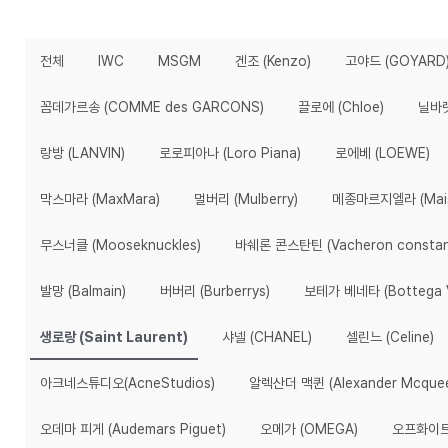
전체
IWC
MSGM
겐조 (Kenzo)
고야드 (GOYARD
꼼데가르송 (COMME des GARCONS)
끌로에 (Chloe)
닐바렛 
랑방 (LANVIN)
로로피아나 (Loro Piana)
로에베 (LOEWE)
막스마라 (MaxMara)
멀버리 (Mulberry)
메종마르지엘라 (Maiso
무스너클 (Mooseknuckles)
바쉐론 콘스탄틴 (Vacheron constan
발망 (Balmain)
버버리 (Burberrys)
보테가 베네타 (Bottega V
생로랑 (Saint Laurent)
샤넬 (CHANEL)
셀린느 (Celine)
아크네스튜디오(AcneStudios)
알렉산더 맥퀸 (Alexander Mcque
오데마 피게 (Audemars Piguet)
오메가 (OMEGA)
오프화이트(